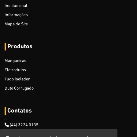
Institucional
Mangueira para Ar e Água
Informações
Mangueira Cristal
Mapa do Site
Mangueira Agrícola / Pulverização
Produtos
Mangueira de Nível
Mangueiras
Mangueiras Especiais para Gasolina
Eletrodutos
Mangueira PVC Usado em Vácuo Para Ordenha
Tudo Isolador
Cabo De Aço Revestido
Duto Corrugado
Desentupidor Manual
Contatos
Varal - 1,65 mm
(44) 3224 0135
Expositor Metálico para Mangueiras de Jardim - 200 ou 250
metros (Duplo)
(44) 99948 0763