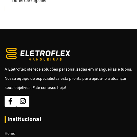
Dutos Corrugados
Eletroduto Plano
Caixas De Luz
Dreno para ar condicionado
Eletroduto Roscável PVC Antichama
Puxa Fio - Leve e Reforçado com Alma de Aço
A Eletroflex oferece soluções personalizadas em mangueiras e tubos.
Nossa equipe de especialistas está pronta para ajudá-lo a alcançar
Tubos Isoladores para Cerca Elétrica Rural
seus objetivos. Fale conosco hoje!
Cabo Subterrâneo para Cerca Elétrica Rural
Mangueira de Jardim (sólidas)
Institucional
Mangueira de Jardim (dupla camada e trama de nylon)
Mangueira Multiuso (para Gás)
Home