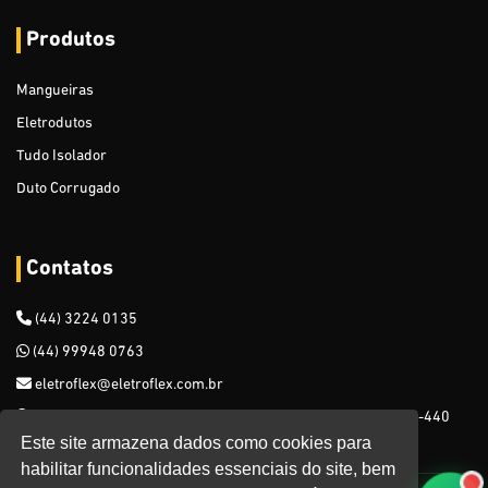
Produtos
Mangueira de Nível
Mangueiras
Mangueiras Especiais para Gasolina
Eletrodutos
Mangueira PVC Usado em Vácuo Para Ordenha
Tudo Isolador
Cabo De Aço Revestido
Duto Corrugado
Desentupidor Manual
Contatos
Varal - 1,65 mm
(44) 3224 0135
Expositor Metálico para Mangueiras de Jardim - 200 ou 250
metros (Duplo)
(44) 99948 0763
eletroflex@eletroflex.com.br
Cipó Sintético (Junco Sintético)
Rua Castro Alves, 1486, Zona 06, Maringá - PR, CEP: 87015-440
Mangueira perfil Espaguete
Este site armazena dados como cookies para
habilitar funcionalidades essenciais do site, bem