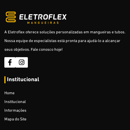
Dreno para ar condicionado
Eletroduto Roscável PVC Antichama
Puxa Fio - Leve e Reforçado com Alma de Aço
A Eletroflex oferece soluções personalizadas em mangueiras e tubos.
Nossa equipe de especialistas está pronta para ajudá-lo a alcançar
Tubos Isoladores para Cerca Elétrica Rural
seus objetivos. Fale conosco hoje!
Cabo Subterrâneo para Cerca Elétrica Rural
Mangueira de Jardim (sólidas)
Institucional
Mangueira de Jardim (dupla camada e trama de nylon)
Mangueira Multiuso (para Gás)
Home
Institucional
Mangueira para Ar e Água
Informações
Mangueira Cristal
Mapa do Site
Mangueira Agrícola / Pulverização