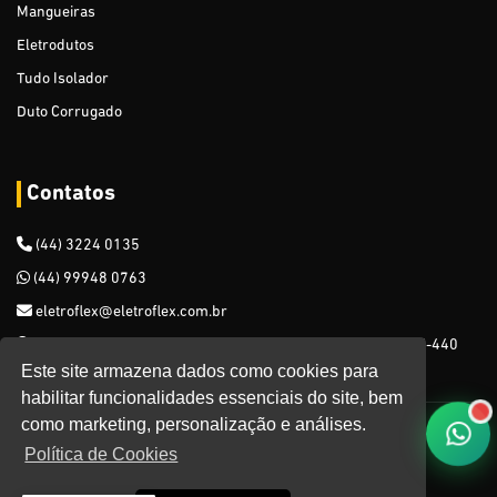
Mangueiras
Mangueiras Especiais para Gasolina
Eletrodutos
Mangueira PVC Usado em Vácuo Para Ordenha
Tudo Isolador
Cabo De Aço Revestido
Duto Corrugado
Desentupidor Manual
Contatos
Varal - 1,65 mm
(44) 3224 0135
Expositor Metálico para Mangueiras de Jardim - 200 ou 250
metros (Duplo)
(44) 99948 0763
eletroflex@eletroflex.com.br
Cipó Sintético (Junco Sintético)
Rua Castro Alves, 1486, Zona 06, Maringá - PR, CEP: 87015-440
Mangueira perfil Espaguete
Este site armazena dados como cookies para
habilitar funcionalidades essenciais do site, bem
como marketing, personalização e análises.
Focus Publicidade
Política de Privacidade
©
-
.
Política de Cookies