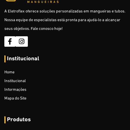
Puxa Fio - Leve e Reforçado com Alma de Aço
A Eletroflex oferece soluções personalizadas em mangueiras e tubos.
Nossa equipe de especialistas está pronta para ajudá-lo a alcançar
Tubos Isoladores para Cerca Elétrica Rural
seus objetivos. Fale conosco hoje!
Cabo Subterrâneo para Cerca Elétrica Rural
Mangueira de Jardim (sólidas)
Institucional
Mangueira de Jardim (dupla camada e trama de nylon)
Mangueira Multiuso (para Gás)
Home
Institucional
Mangueira para Ar e Água
Informações
Mangueira Cristal
Mapa do Site
Mangueira Agrícola / Pulverização
Produtos
Mangueira de Nível