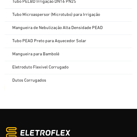
Tubo PELBD Irrigação DN16 PN25
Tubo Microaspersor (Microtubo) para Irrigação
Mangueira de Nebulização Alta Densidade PEAD
Tubo PEAD Preto para Aquecedor Solar
Mangueira para Bambolê
Eletroduto Flexível Corrugado
Dutos Corrugados
Eletroduto Plano
Caixas De Luz
Dreno para ar condicionado
Eletroduto Roscável PVC Antichama